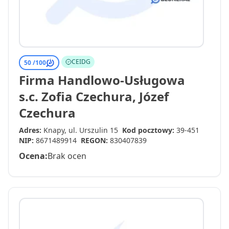
CEIDG
50 /
100
Firma Handlowo-Usługowa
s.c. Zofia Czechura, Józef
Czechura
Adres:
Knapy, ul. Urszulin 15
Kod pocztowy:
39-451
NIP:
8671489914
REGON:
830407839
Ocena:
Brak ocen