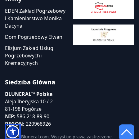
EDEN Zakład Pogrzebowy
i Kamieniarstwo Monika
Dacyna
Dom Pogrzebowy Elwan
Elizjum Zakład Usług
Pogrzebowych i
Kremacyjnych
Siedziba Główna
BLUNERAL™ Polska
Aleja Iberyjska 10 / 2
81-198 Pogórze
NIP:
586-218-89-90
REGON:
220968926
© 2026 Bluneral.com. Wszystkie prawa zastrzeżone.