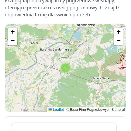
Przeglądaj i odkrywaj firmy pogrzebowe w Knapy,
oferujące pełen zakres usług pogrzebowych. Znajdź
odpowiednią firmę dla swoich potrzeb.
+
+
−
−
3
Leaflet
|
© Baza Firm Pogrzebowych Bluneral