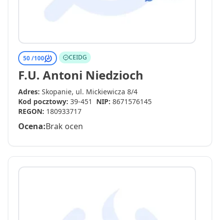
CEIDG
50 /
100
F.U. Antoni Niedzioch
Adres:
Skopanie, ul. Mickiewicza 8/4
Kod pocztowy:
39-451
NIP:
8671576145
REGON:
180933717
Ocena:
Brak ocen