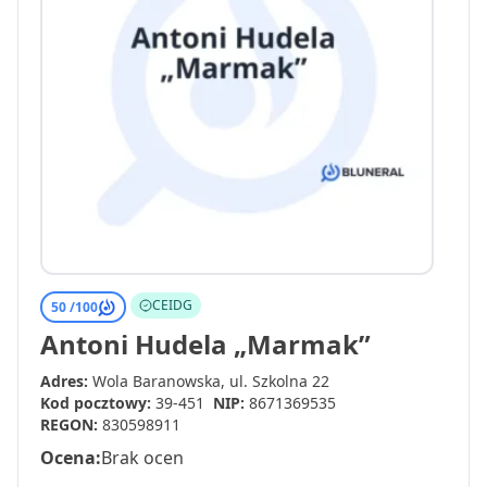
CEIDG
50 /
100
Antoni Hudela „Marmak”
Adres:
Wola Baranowska, ul. Szkolna 22
Kod pocztowy:
39-451
NIP:
8671369535
REGON:
830598911
Ocena:
Brak ocen