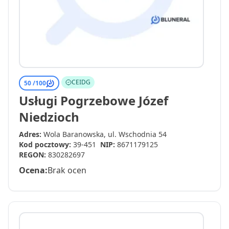
CEIDG
50 /
100
Usługi Pogrzebowe Józef
Niedzioch
Adres:
Wola Baranowska, ul. Wschodnia 54
Kod pocztowy:
39-451
NIP:
8671179125
REGON:
830282697
Ocena:
Brak ocen