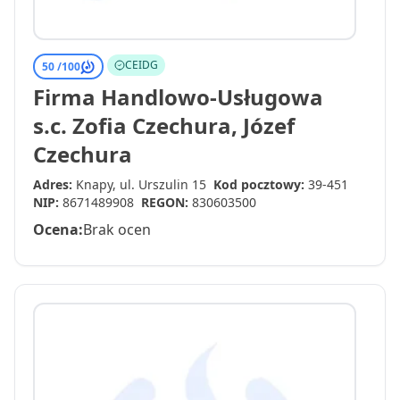
CEIDG
50 /
100
Firma Handlowo-Usługowa
s.c. Zofia Czechura, Józef
Czechura
Adres:
Knapy, ul. Urszulin 15
Kod pocztowy:
39-451
NIP:
8671489908
REGON:
830603500
Ocena:
Brak ocen