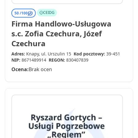
CEIDG
50 /
100
Firma Handlowo-Usługowa
s.c. Zofia Czechura, Józef
Czechura
Adres:
Knapy, ul. Urszulin 15
Kod pocztowy:
39-451
NIP:
8671489914
REGON:
830407839
Ocena:
Brak ocen