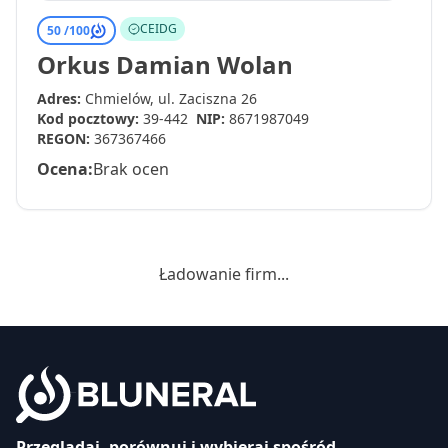
CEIDG
50 /
100
Orkus Damian Wolan
Adres:
Chmielów, ul. Zaciszna 26
Kod pocztowy:
39-442
NIP:
8671987049
REGON:
367367466
Ocena:
Brak ocen
Ładowanie firm...
Przeglądaj, porównuj i wybieraj spośród