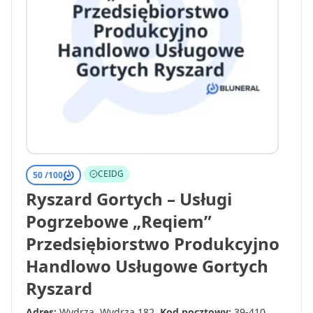
CEIDG
50 /
100
Ryszard Gortych – Usługi
Pogrzebowe „Reqiem”
Przedsiębiorstwo Produkcyjno
Handlowo Usługowe Gortych
Ryszard
Adres:
Wydrza, Wydrza 182
Kod pocztowy:
39-410