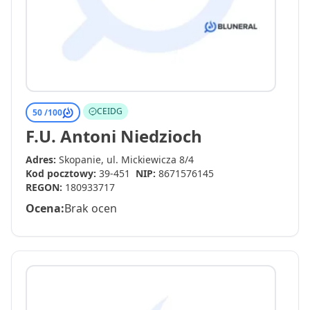
CEIDG
50 /
100
F.U. Antoni Niedzioch
Adres:
Skopanie, ul. Mickiewicza 8/4
Kod pocztowy:
39-451
NIP:
8671576145
REGON:
180933717
Ocena:
Brak ocen