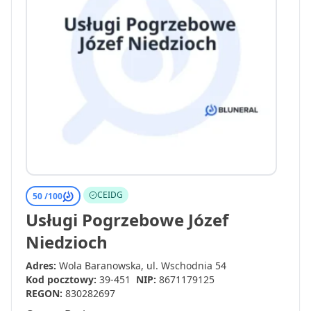
CEIDG
50 /
100
Usługi Pogrzebowe Józef
Niedzioch
Adres:
Wola Baranowska, ul. Wschodnia 54
Kod pocztowy:
39-451
NIP:
8671179125
REGON:
830282697