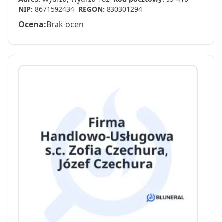
NIP:
8671592434
REGON:
830301294
Ocena:
Brak ocen