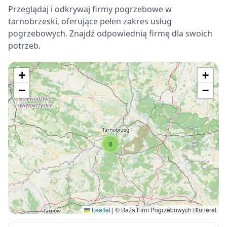
Przeglądaj i odkrywaj firmy pogrzebowe w
tarnobrzeski, oferujące pełen zakres usług
pogrzebowych. Znajdź odpowiednią firmę dla swoich
potrzeb.
+
+
−
−
8
Leaflet
|
© Baza Firm Pogrzebowych Bluneral