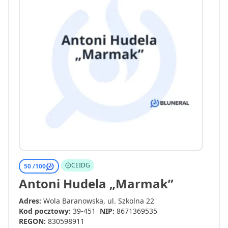
CEIDG
50 /
100
Antoni Hudela „Marmak”
Adres:
Wola Baranowska, ul. Szkolna 22
Kod pocztowy:
39-451
NIP:
8671369535
REGON:
830598911