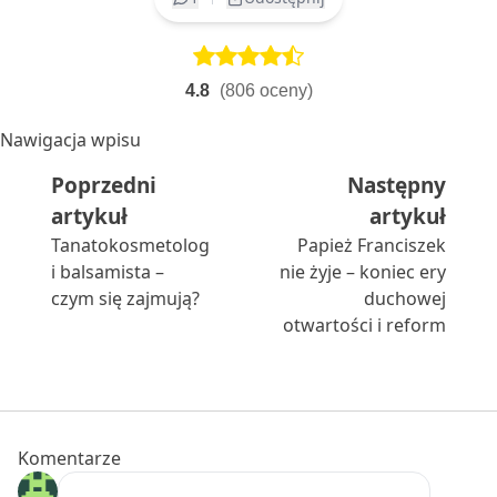
4.8
(806 oceny)
Nawigacja wpisu
Poprzedni
Następny
Poprzedni artykuł:
Następ
artykuł
artykuł
Tanatokosmetolog
Papież Franciszek
i balsamista –
nie żyje – koniec ery
czym się zajmują?
duchowej
otwartości i reform
Komentarze