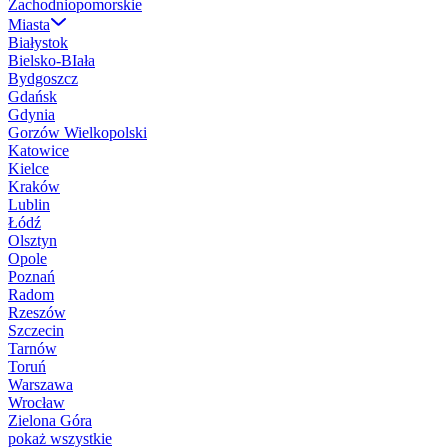
Zachodniopomorskie
Miasta
Białystok
Bielsko-BIała
Bydgoszcz
Gdańsk
Gdynia
Gorzów Wielkopolski
Katowice
Kielce
Kraków
Lublin
Łódź
Olsztyn
Opole
Poznań
Radom
Rzeszów
Szczecin
Tarnów
Toruń
Warszawa
Wrocław
Zielona Góra
pokaż wszystkie