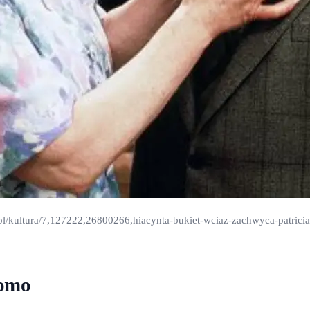
a.pl/kultura/7,127222,26800266,hiacynta-bukiet-wciaz-zachwyca-patricia
domo