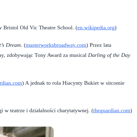
w Bristol Old Vic Theatre School. (
en.wikipedia.org
)
t’s Dream
. (
masterworksbroadway.com
) Przez lata
way, zdobywając Tony Award za musical
Darling of the Day
rdian.com
) A jednak to rola Hiacynty Bukiet w sitcomie
 w teatrze i działalności charytatywnej. (
theguardian.com
)