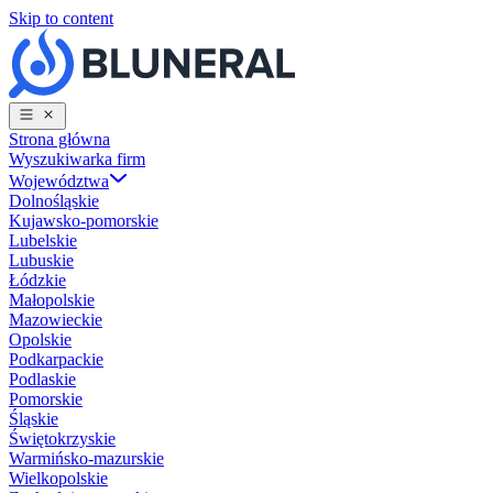
Skip to content
Strona główna
Wyszukiwarka firm
Województwa
Dolnośląskie
Kujawsko-pomorskie
Lubelskie
Lubuskie
Łódzkie
Małopolskie
Mazowieckie
Opolskie
Podkarpackie
Podlaskie
Pomorskie
Śląskie
Świętokrzyskie
Warmińsko-mazurskie
Wielkopolskie