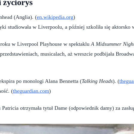
 życiorys
nhead (Anglia). (
en.wikipedia.org
)
ki studiowała w Liverpoolu, a później szkoliła się aktorsko 
2 roku w Liverpool Playhouse w spektaklu
A Midsummer Nigh
przedstawieniach, musicalach, aż wreszcie podbijała Broad
ekspira po monologi Alana Bennetta (
Talking Heads
). (
thegua
ość. (
theguardian.com
)
 Patricia otrzymała tytuł Dame (odpowiednik damy) za zasługi