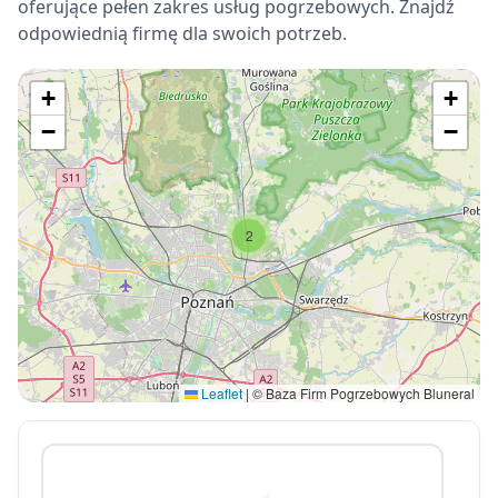
oferujące pełen zakres usług pogrzebowych. Znajdź
odpowiednią firmę dla swoich potrzeb.
+
+
−
−
2
Leaflet
|
© Baza Firm Pogrzebowych Bluneral