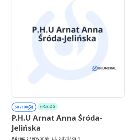
CEIDG
50 /
100
P.H.U Arnat Anna Śróda-
Jelińska
Adres:
Czerwonak, ul. Gdyńska 4