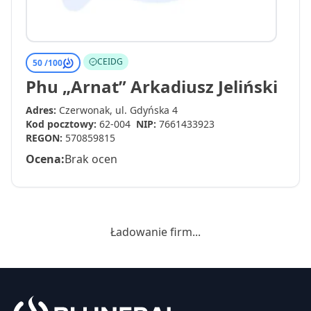
CEIDG
50 /
100
Phu „Arnat” Arkadiusz Jeliński
Adres:
Czerwonak, ul. Gdyńska 4
Kod pocztowy:
62-004
NIP:
7661433923
REGON:
570859815
Ocena:
Brak ocen
Ładowanie firm...