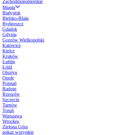
Zachodniopomorskie
Miasta
Białystok
Bielsko-BIała
Bydgoszcz
Gdańsk
Gdynia
Gorzów Wielkopolski
Katowice
Kielce
Kraków
Lublin
Łódź
Olsztyn
Opole
Poznań
Radom
Rzeszów
Szczecin
Tarnów
Toruń
Warszawa
Wrocław
Zielona Góra
pokaż wszystkie