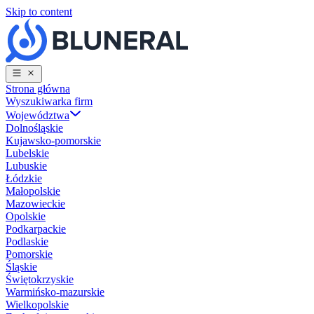
Skip to content
Strona główna
Wyszukiwarka firm
Województwa
Dolnośląskie
Kujawsko-pomorskie
Lubelskie
Lubuskie
Łódzkie
Małopolskie
Mazowieckie
Opolskie
Podkarpackie
Podlaskie
Pomorskie
Śląskie
Świętokrzyskie
Warmińsko-mazurskie
Wielkopolskie