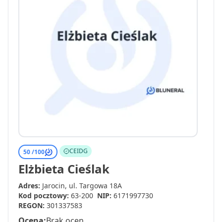
CEIDG
50 /
100
Elżbieta Cieślak
Adres:
Jarocin, ul. Targowa 18A
Kod pocztowy:
63-200
NIP:
6171997730
REGON:
301337583
Ocena:
Brak ocen