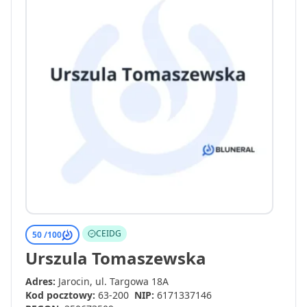
CEIDG
50 /
100
Urszula Tomaszewska
Adres:
Jarocin, ul. Targowa 18A
Kod pocztowy:
63-200
NIP:
6171337146