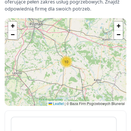
oferujące pełen zakres usług pogrzebowych. Znajdź
odpowiednią firmę dla swoich potrzeb.
+
+
−
−
10
Leaflet
|
© Baza Firm Pogrzebowych Bluneral