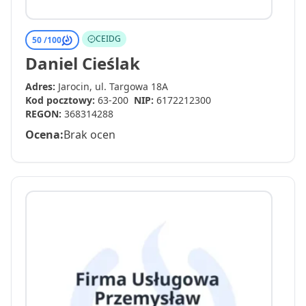
CEIDG
50 /
100
Daniel Cieślak
Adres:
Jarocin, ul. Targowa 18A
Kod pocztowy:
63-200
NIP:
6172212300
REGON:
368314288
Ocena:
Brak ocen