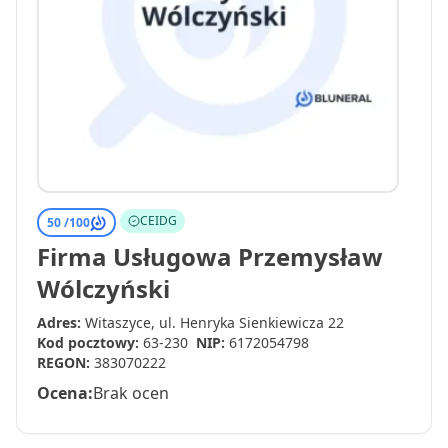
CEIDG
50 /
100
Firma Usługowa Przemysław
Wólczyński
Adres:
Witaszyce, ul. Henryka Sienkiewicza 22
Kod pocztowy:
63-230
NIP:
6172054798
REGON:
383070222
Ocena:
Brak ocen