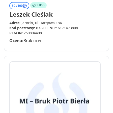
CEIDG
50 /
100
Leszek Cieślak
Adres:
Jarocin, ul. Targowa 18A
Kod pocztowy:
63-200
NIP:
6171473808
REGON:
250804408
Ocena:
Brak ocen