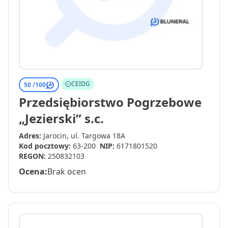
CEIDG
50 /
100
Przedsiębiorstwo Pogrzebowe
„Jezierski” s.c.
Adres:
Jarocin, ul. Targowa 18A
Kod pocztowy:
63-200
NIP:
6171801520
REGON:
250832103
Ocena:
Brak ocen