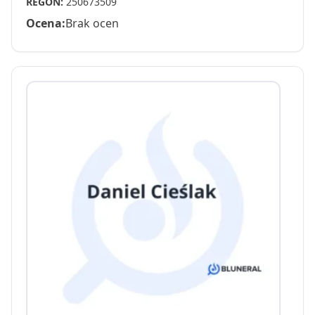
REGON:
250673509
Ocena:
Brak ocen