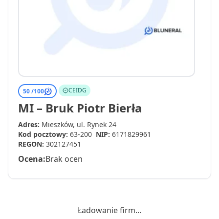
CEIDG
50 /
100
MI – Bruk Piotr Bierła
Adres:
Mieszków, ul. Rynek 24
Kod pocztowy:
63-200
NIP:
6171829961
REGON:
302127451
Ocena:
Brak ocen
Ładowanie firm...