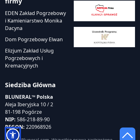
firmy
EDEN Zakład Pogrzebowy
i Kamieniarstwo Monika
Dacyna
Dom Pogrzebowy Elwan
Elizjum Zakład Usług
Pogrzebowych i
Kremacyjnych
Siedziba Główna
BLUNERAL™ Polska
Aleja Iberyjska 10 / 2
81-198 Pogórze
NIP:
586-218-89-90
REGON:
220968926
© 2026 Bluneral.com. Wszystkie prawa zastrzeżone.