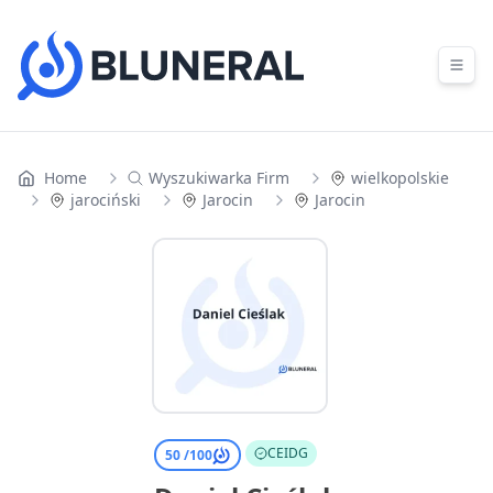
Skip to content
Home
Wyszukiwarka Firm
wielkopolskie
jarociński
Jarocin
Jarocin
CEIDG
50 /
100