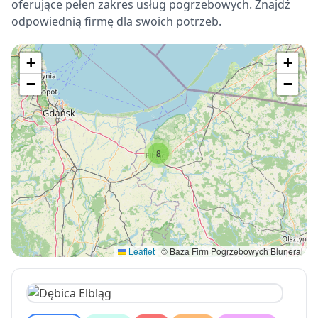
oferujące pełen zakres usług pogrzebowych. Znajdź
odpowiednią firmę dla swoich potrzeb.
+
+
−
−
8
Leaflet
|
© Baza Firm Pogrzebowych Bluneral