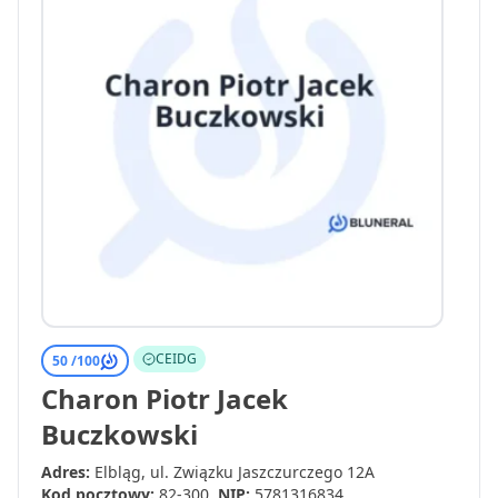
CEIDG
50 /
100
Charon Piotr Jacek
Buczkowski
Adres:
Elbląg, ul. Związku Jaszczurczego 12A
Kod pocztowy:
82-300
NIP:
5781316834