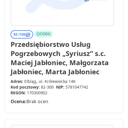
CEIDG
50 /
100
Przedsiębiorstwo Usług
Pogrzebowych „Syriusz” s.c.
Maciej Jabłoniec, Małgorzata
Jabłoniec, Marta Jabłoniec
Adres:
Elbląg, ul. Królewiecka 146
Kod pocztowy:
82-300
NIP:
5781047742
REGON:
170300902
Ocena:
Brak ocen