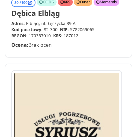
CEIDG
KRS
Funer
Mementis
80 /
100
Dębica Elbląg
Adres:
Elbląg, ul. Łęczycka 39 A
Kod pocztowy:
82-300
NIP:
5782069065
REGON:
170357010
KRS:
187012
Ocena:
Brak ocen