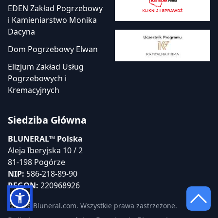
EDEN Zakład Pogrzebowy
i Kamieniarstwo Monika
Dacyna
Dom Pogrzebowy Elwan
Elizjum Zakład Usług
Pogrzebowych i
Kremacyjnych
Siedziba Główna
BLUNERAL™ Polska
Aleja Iberyjska 10 / 2
81-198 Pogórze
NIP:
586-218-89-90
REGON:
220968926
© 2026 Bluneral.com. Wszystkie prawa zastrzeżone.