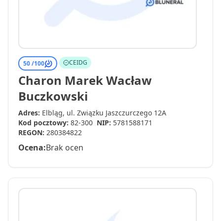
CEIDG
50 /
100
Charon Marek Wacław
Buczkowski
Adres:
Elbląg, ul. Związku Jaszczurczego 12A
Kod pocztowy:
82-300
NIP:
5781588171
REGON:
280384822
Ocena:
Brak ocen