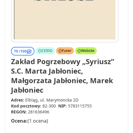
CEIDG
Funer
Website
70 /
100
Zakład Pogrzebowy „Syriusz”
S.C. Marta Jabłoniec,
Małgorzata Jabłoniec, Marek
Jabłoniec
Adres:
Elbląg, ul. Marymoncka 2D
Kod pocztowy:
82-300
NIP:
5783115755
REGON:
281636496
Ocena:
(1 ocena)