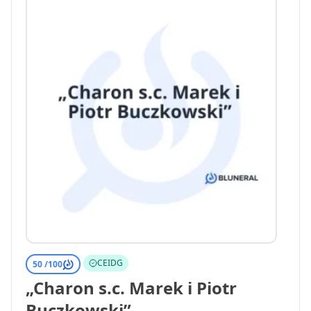
CEIDG
50 /
100
„Charon s.c. Marek i Piotr
Buczkowski”