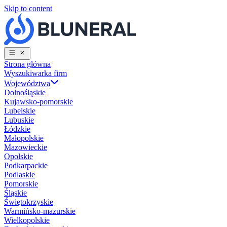
Skip to content
Strona główna
Wyszukiwarka firm
Województwa
Dolnośląskie
Kujawsko-pomorskie
Lubelskie
Lubuskie
Łódzkie
Małopolskie
Mazowieckie
Opolskie
Podkarpackie
Podlaskie
Pomorskie
Śląskie
Świętokrzyskie
Warmińsko-mazurskie
Wielkopolskie