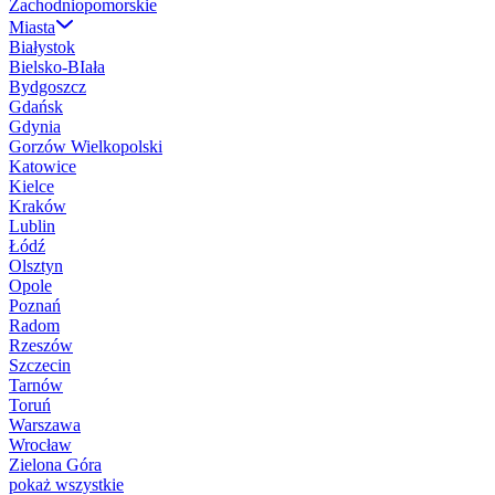
Zachodniopomorskie
Miasta
Białystok
Bielsko-BIała
Bydgoszcz
Gdańsk
Gdynia
Gorzów Wielkopolski
Katowice
Kielce
Kraków
Lublin
Łódź
Olsztyn
Opole
Poznań
Radom
Rzeszów
Szczecin
Tarnów
Toruń
Warszawa
Wrocław
Zielona Góra
pokaż wszystkie