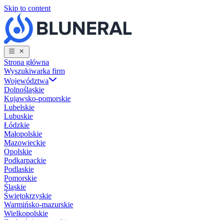
Skip to content
Strona główna
Wyszukiwarka firm
Województwa
Dolnośląskie
Kujawsko-pomorskie
Lubelskie
Lubuskie
Łódzkie
Małopolskie
Mazowieckie
Opolskie
Podkarpackie
Podlaskie
Pomorskie
Śląskie
Świętokrzyskie
Warmińsko-mazurskie
Wielkopolskie