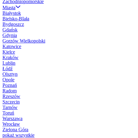
Zachodniopomorskie
Miasta
Białystok
Bielsko-BIała
Bydgoszcz
Gdańsk
Gdynia
Gorzów Wielkopolski
Katowice
Kielce
Kraków
Lublin
Łódź
Olsztyn
Opole
Poznań
Radom
Rzeszów
Szczecin
Tarnów
Toruń
Warszawa
Wrocław
Zielona Góra
pokaż wszystkie