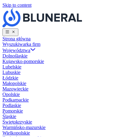
Skip to content
Strona główna
Wyszukiwarka firm
Województwa
Dolnośląskie
Kujawsko-pomorskie
Lubelskie
Lubuskie
Łódzkie
Małopolskie
Mazowieckie
Opolskie
Podkarpackie
Podlaskie
Pomorskie
Śląskie
Świętokrzyskie
Warmińsko-mazurskie
Wielkopolskie