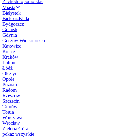
Zachodniopomorskie
Miasta
Białystok
Bielsko-BIała
Bydgoszcz
Gdańsk
Gdynia
Gorzów Wielkopolski
Katowice
Kielce
Kraków
Lublin
Łódź
Olsztyn
Opole
Poznań
Radom
Rzeszów
Szczecin
Tarnów
Toruń
Warszawa
Wrocław
Zielona Góra
pokaż wszystkie