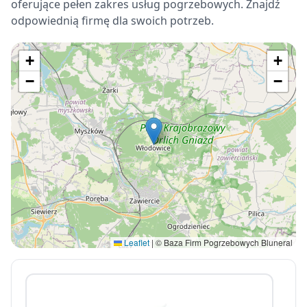
oferujące pełen zakres usług pogrzebowych. Znajdź
odpowiednią firmę dla swoich potrzeb.
+
+
−
−
Leaflet
|
© Baza Firm Pogrzebowych Bluneral