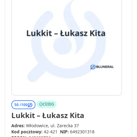
CEIDG
50 /
100
Lukkit – Łukasz Kita
Adres:
Włodowice, ul. Żarecka 37
Kod pocztowy:
42-421
NIP:
6492301318