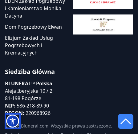
EDEN Zakład Pogrzebowy
i Kamieniarstwo Monika
Dacyna
Dom Pogrzebowy Elwan
Elizjum Zakład Usług
Pogrzebowych i
Kremacyjnych
Siedziba Główna
BLUNERAL™ Polska
Aleja Iberyjska 10 / 2
81-198 Pogórze
NIP:
586-218-89-90
REGON:
220968926
© 2026 Bluneral.com. Wszystkie prawa zastrzeżone.
Polityka prywatności
Regulamin Bluneral