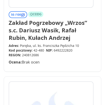
CEIDG
50 /
100
Zakład Pogrzebowy „Wrzos”
s.c. Dariusz Wasik, Rafał
Rubin, Kułach Andrzej
Adres:
Poręba, ul. ks. Franciszka Pędzicha 10
Kod pocztowy:
42-480
NIP:
6492222820
REGON:
240812686
Ocena:
Brak ocen