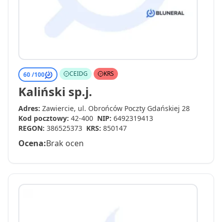
CEIDG
KRS
60 /
100
Kaliński sp.j.
Adres:
Zawiercie, ul. Obrońców Poczty Gdańskiej 28
Kod pocztowy:
42-400
NIP:
6492319413
REGON:
386525373
KRS:
850147
Ocena:
Brak ocen