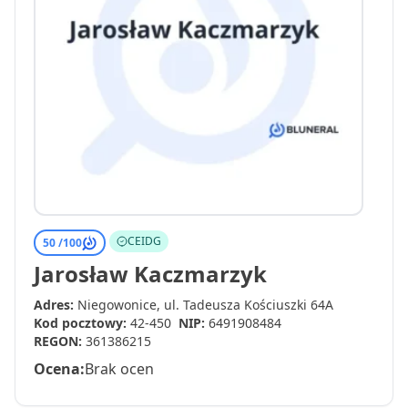
CEIDG
50 /
100
Jarosław Kaczmarzyk
Adres:
Niegowonice, ul. Tadeusza Kościuszki 64A
Kod pocztowy:
42-450
NIP:
6491908484
REGON:
361386215
Ocena:
Brak ocen