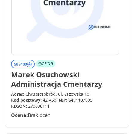
CEIDG
50 /
100
Marek Osuchowski
Administracja Cmentarzy
Adres:
Chruszczobród, ul. Łazowska 10
Kod pocztowy:
42-450
NIP:
6491107695
REGON:
270038111
Ocena:
Brak ocen