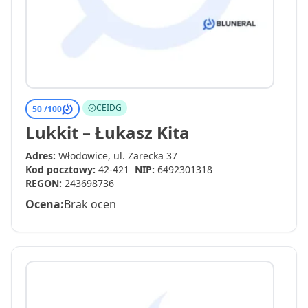
CEIDG
50 /
100
Lukkit – Łukasz Kita
Adres:
Włodowice, ul. Żarecka 37
Kod pocztowy:
42-421
NIP:
6492301318
REGON:
243698736
Ocena:
Brak ocen