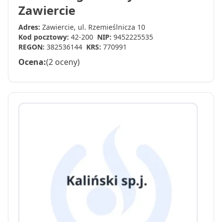
Zawiercie
Adres:
Zawiercie, ul. Rzemieślnicza 10
Kod pocztowy:
42-200
NIP:
9452225535
REGON:
382536144
KRS:
770991
Ocena:
(2 oceny)