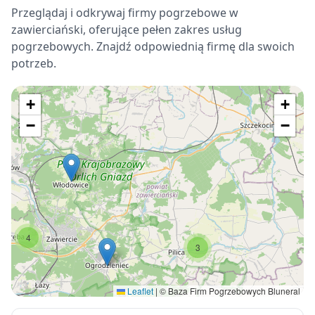
Przeglądaj i odkrywaj firmy pogrzebowe w
zawierciański, oferujące pełen zakres usług
pogrzebowych. Znajdź odpowiednią firmę dla swoich
potrzeb.
+
+
−
−
4
3
Leaflet
|
© Baza Firm Pogrzebowych Bluneral