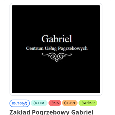
CEIDG
KRS
Funer
Website
80 /
100
Zakład Pogrzebowy Gabriel