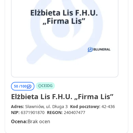
CEIDG
50 /
100
Elżbieta Lis F.H.U. „Firma Lis”
Adres:
Sławniów, ul. Długa 3
Kod pocztowy:
42-436
NIP:
6371901870
REGON:
240407477
Ocena:
Brak ocen