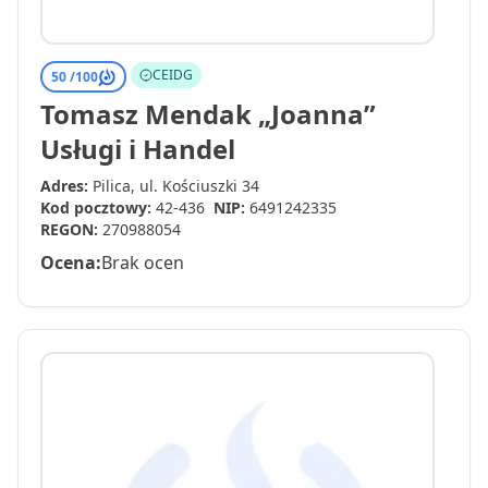
CEIDG
50 /
100
Tomasz Mendak „Joanna”
Usługi i Handel
Adres:
Pilica, ul. Kościuszki 34
Kod pocztowy:
42-436
NIP:
6491242335
REGON:
270988054
Ocena:
Brak ocen