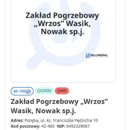
CEIDG
KRS
60 /
100
Zakład Pogrzebowy „Wrzos”
Wasik, Nowak sp.j.
Adres:
Poręba, ul. ks. Franciszka Pędzicha 10
Kod pocztowy:
42-480
NIP:
6492329067