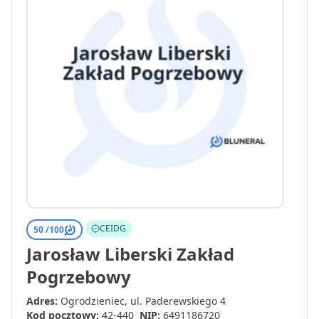
CEIDG
50 /
100
Jarosław Liberski Zakład
Pogrzebowy
Adres:
Ogrodzieniec, ul. Paderewskiego 4
Kod pocztowy:
42-440
NIP:
6491186720