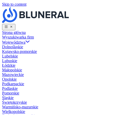
Skip to content
Strona główna
Wyszukiwarka firm
Województwa
Dolnośląskie
Kujawsko-pomorskie
Lubelskie
Lubuskie
Łódzkie
Małopolskie
Mazowieckie
Opolskie
Podkarpackie
Podlaskie
Pomorskie
Śląskie
Świętokrzyskie
Warmińsko-mazurskie
Wielkopolskie