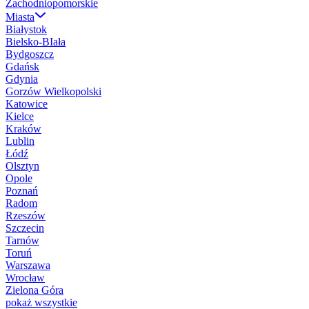
Zachodniopomorskie
Miasta
Białystok
Bielsko-BIała
Bydgoszcz
Gdańsk
Gdynia
Gorzów Wielkopolski
Katowice
Kielce
Kraków
Lublin
Łódź
Olsztyn
Opole
Poznań
Radom
Rzeszów
Szczecin
Tarnów
Toruń
Warszawa
Wrocław
Zielona Góra
pokaż wszystkie