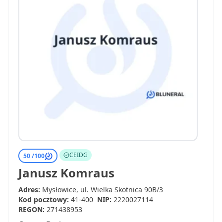
CEIDG
50 /
100
Janusz Komraus
Adres:
Mysłowice, ul. Wielka Skotnica 90B/3
Kod pocztowy:
41-400
NIP:
2220027114
REGON:
271438953