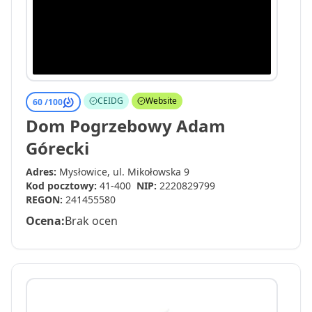
CEIDG
Website
60 /
100
Dom Pogrzebowy Adam
Górecki
Adres:
Mysłowice, ul. Mikołowska 9
Kod pocztowy:
41-400
NIP:
2220829799
REGON:
241455580
Ocena:
Brak ocen