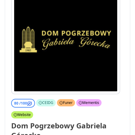
CEIDG
Funer
Mementis
80 /
100
Website
Dom Pogrzebowy Gabriela