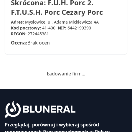
Skrócona: F.U.H. Porc 2.
F.T.U.S.H. Porc Cezary Porc
Adres:
Mysłowice, ul. Adama Mickiewicza 4A
Kod pocztowy:
41-400
NIP:
6442199390
REGON:
272445381
Ocena:
Brak ocen
Ładowanie firm...
Przeglądaj, porównuj i wybieraj spośród
renomowanych firm pogrzebowych w Polsce.