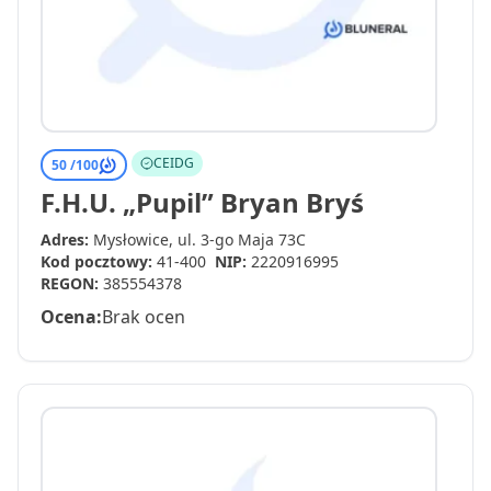
CEIDG
50 /
100
F.H.U. „Pupil” Bryan Bryś
Adres:
Mysłowice, ul. 3-go Maja 73C
Kod pocztowy:
41-400
NIP:
2220916995
REGON:
385554378
Ocena:
Brak ocen