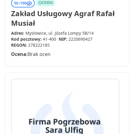
CEIDG
50 /
100
Zakład Usługowy Agraf Rafał
Musiał
Adres:
Mysłowice, ul. Józefa Lompy 5B/14
Kod pocztowy:
41-400
NIP:
2220690427
REGON:
278222185
Ocena:
Brak ocen