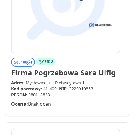
CEIDG
50 /
100
Firma Pogrzebowa Sara Ulfig
Adres:
Mysłowice, ul. Plebiscytowa 1
Kod pocztowy:
41-400
NIP:
2220910863
REGON:
380118833
Ocena:
Brak ocen