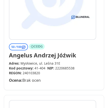
CEIDG
50 /
100
Angelus Andrzej Jóźwik
Adres:
Mysłowice, ul. Leśna 31E
Kod pocztowy:
41-404
NIP:
2220685538
REGON:
240103820
Ocena:
Brak ocen