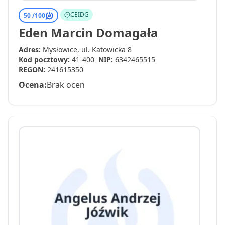
CEIDG
50 /
100
Eden Marcin Domagała
Adres:
Mysłowice, ul. Katowicka 8
Kod pocztowy:
41-400
NIP:
6342465515
REGON:
241615350
Ocena:
Brak ocen