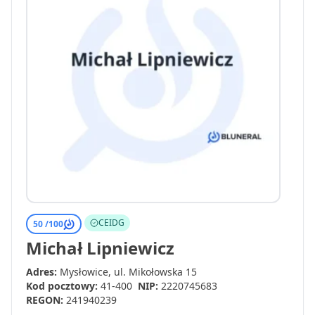
CEIDG
50 /
100
Michał Lipniewicz
Adres:
Mysłowice, ul. Mikołowska 15
Kod pocztowy:
41-400
NIP:
2220745683
REGON:
241940239