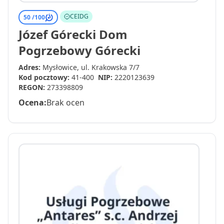
CEIDG
50 /
100
Józef Górecki Dom
Pogrzebowy Górecki
Adres:
Mysłowice, ul. Krakowska 7/7
Kod pocztowy:
41-400
NIP:
2220123639
REGON:
273398809
Ocena:
Brak ocen