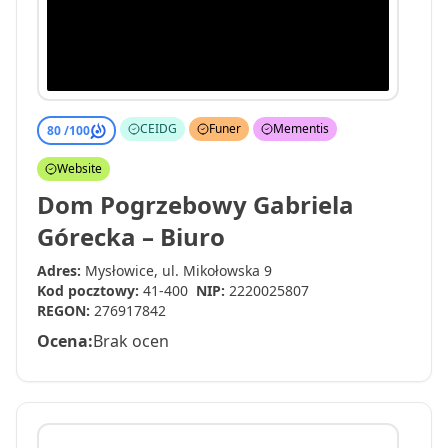
CEIDG
Funer
Mementis
80 /
100
Website
Dom Pogrzebowy Gabriela
Górecka – Biuro
Adres:
Mysłowice, ul. Mikołowska 9
Kod pocztowy:
41-400
NIP:
2220025807
REGON:
276917842
Ocena:
Brak ocen