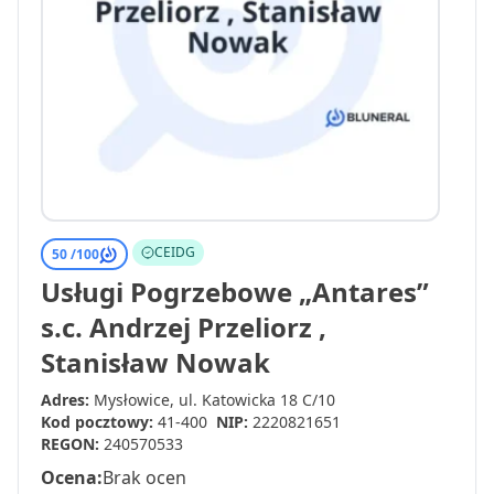
CEIDG
50 /
100
Usługi Pogrzebowe „Antares”
s.c. Andrzej Przeliorz ,
Stanisław Nowak
Adres:
Mysłowice, ul. Katowicka 18 C/10
Kod pocztowy:
41-400
NIP:
2220821651
REGON:
240570533
Ocena:
Brak ocen