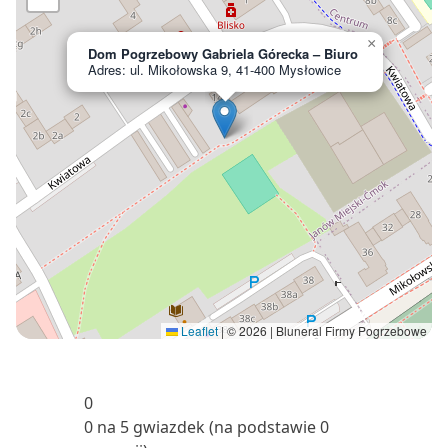
×
Dom Pogrzebowy Gabriela Górecka – Biuro
Adres: ul. Mikołowska 9, 41-400 Mysłowice
Leaflet
|
© 2026 | Bluneral Firmy Pogrzebowe
0
0 na 5 gwiazdek (na podstawie 0