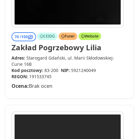
CEIDG
Funer
Website
70 /
100
Zakład Pogrzebowy Lilia
Adres:
Starogard Gdański, ul. Marii Skłodowskiej-
Curie 16B
Kod pocztowy:
83-200
NIP:
5921240049
REGON:
191533745
Ocena:
Brak ocen