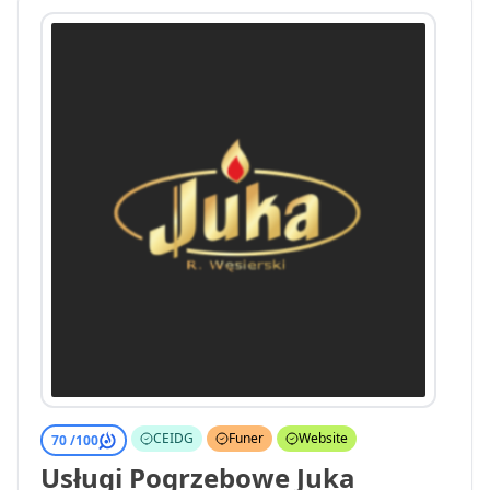
CEIDG
Funer
Website
70 /
100
Usługi Pogrzebowe Juka