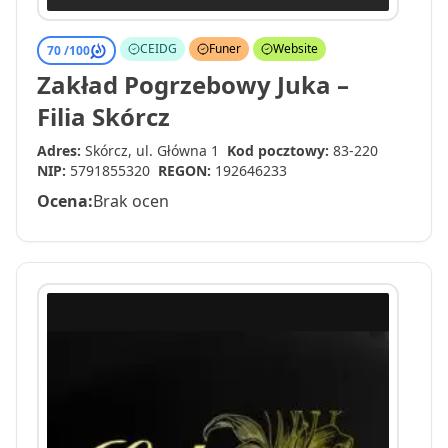
CEIDG
Funer
Website
70 /
100
Zakład Pogrzebowy Juka –
Filia Skórcz
Adres:
Skórcz, ul. Główna 1
Kod pocztowy:
83-220
NIP:
5791855320
REGON:
192646233
Ocena:
Brak ocen