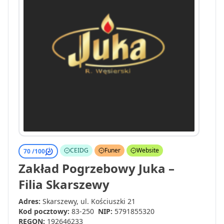
CEIDG
Funer
Website
70 /
100
Zakład Pogrzebowy Juka –
Filia Skarszewy
Adres:
Skarszewy, ul. Kościuszki 21
Kod pocztowy:
83-250
NIP:
5791855320
REGON:
192646233