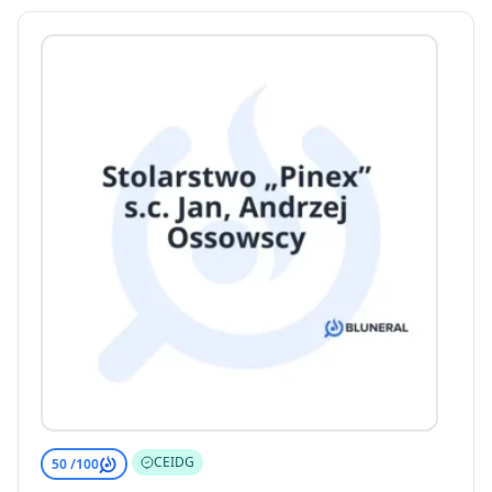
CEIDG
50 /
100