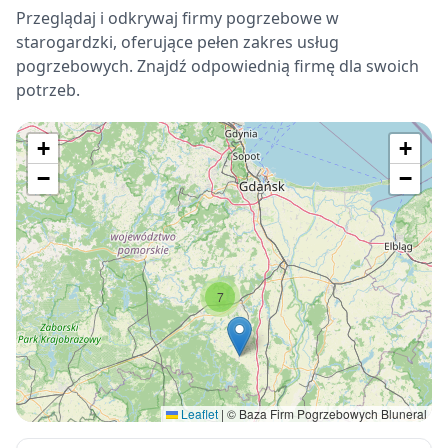
Przeglądaj i odkrywaj firmy pogrzebowe w
starogardzki, oferujące pełen zakres usług
pogrzebowych. Znajdź odpowiednią firmę dla swoich
potrzeb.
+
+
−
−
7
Leaflet
|
© Baza Firm Pogrzebowych Bluneral