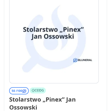
CEIDG
50 /
100
Stolarstwo „Pinex” Jan
Ossowski