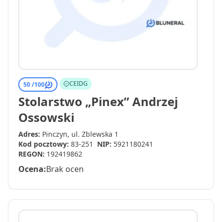
CEIDG
50 /
100
Stolarstwo „Pinex” Andrzej
Ossowski
Adres:
Pinczyn, ul. Zblewska 1
Kod pocztowy:
83-251
NIP:
5921180241
REGON:
192419862
Ocena:
Brak ocen