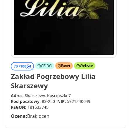
CEIDG
Funer
Website
70 /
100
Zakład Pogrzebowy Lilia
Skarszewy
Adres:
Skarszewy, Kościuszki 7
Kod pocztowy:
83-250
NIP:
5921240049
REGON:
191533745
Ocena:
Brak ocen