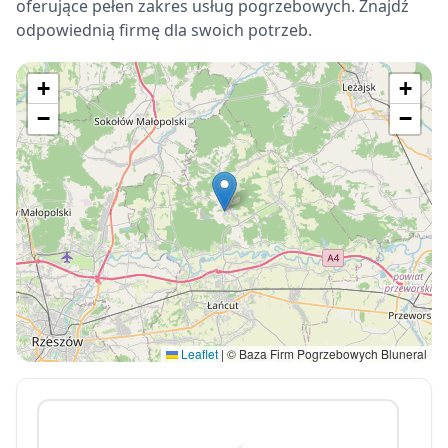
oferujące pełen zakres usług pogrzebowych. Znajdź
odpowiednią firmę dla swoich potrzeb.
+
+
−
−
Leaflet
|
© Baza Firm Pogrzebowych Bluneral