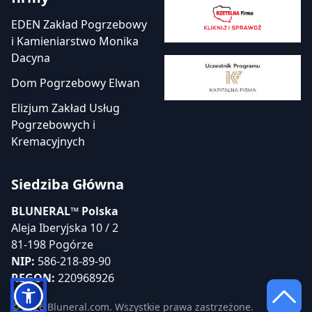
EDEN Zakład Pogrzebowy
i Kamieniarstwo Monika
Dacyna
Dom Pogrzebowy Elwan
Elizjum Zakład Usług
Pogrzebowych i
Kremacyjnych
Siedziba Główna
BLUNERAL™ Polska
Aleja Iberyjska 10 / 2
81-198 Pogórze
NIP:
586-218-89-90
REGON:
220968926
© 2026 Bluneral.com. Wszystkie prawa zastrzeżone.