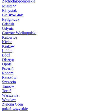
Zachodniopomorskie
Miasta
Białystok
Bielsko-BIała
Bydgoszcz
Gdańsk
Gdynia
Gorzów Wielkopolski
Katowice
Kielce
Kraków
Lublin
Łódź
Olsztyn
Opole
Poznań
Radom
Rzeszów
Szczecin
Tarnów
Toruń
Warszawa
Wrocław
Zielona Góra
pokaż wszystkie