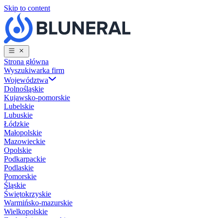
Skip to content
Strona główna
Wyszukiwarka firm
Województwa
Dolnośląskie
Kujawsko-pomorskie
Lubelskie
Lubuskie
Łódzkie
Małopolskie
Mazowieckie
Opolskie
Podkarpackie
Podlaskie
Pomorskie
Śląskie
Świętokrzyskie
Warmińsko-mazurskie
Wielkopolskie