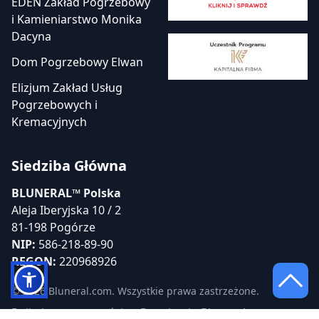
EDEN Zakład Pogrzebowy
i Kamieniarstwo Monika
Dacyna
Dom Pogrzebowy Elwan
Elizjum Zakład Usług
Pogrzebowych i
Kremacyjnych
Siedziba Główna
BLUNERAL™ Polska
Aleja Iberyjska 10 / 2
81-198 Pogórze
NIP:
586-218-89-90
REGON:
220968926
© 2026 Bluneral.com. Wszystkie prawa zastrzeżone.
Polityka prywatności
Regulamin Bluneral