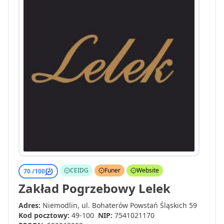
CEIDG
Funer
Website
70 /
100
Zakład Pogrzebowy Lelek
Adres:
Niemodlin, ul. Bohaterów Powstań Śląskich 59
Kod pocztowy:
49-100
NIP:
7541021170