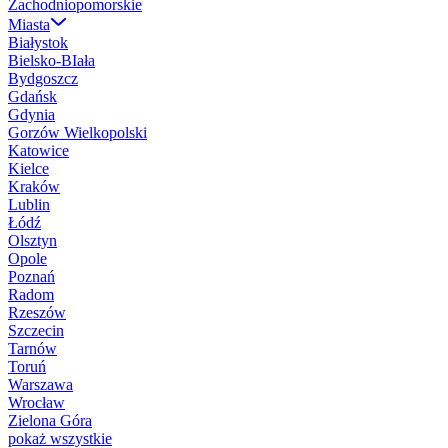
Zachodniopomorskie
Miasta
Białystok
Bielsko-BIała
Bydgoszcz
Gdańsk
Gdynia
Gorzów Wielkopolski
Katowice
Kielce
Kraków
Lublin
Łódź
Olsztyn
Opole
Poznań
Radom
Rzeszów
Szczecin
Tarnów
Toruń
Warszawa
Wrocław
Zielona Góra
pokaż wszystkie