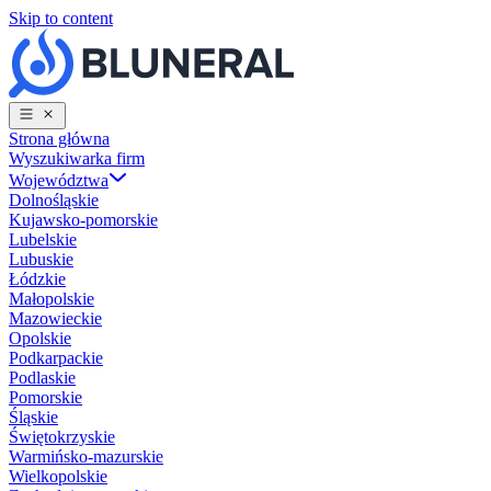
Skip to content
Strona główna
Wyszukiwarka firm
Województwa
Dolnośląskie
Kujawsko-pomorskie
Lubelskie
Lubuskie
Łódzkie
Małopolskie
Mazowieckie
Opolskie
Podkarpackie
Podlaskie
Pomorskie
Śląskie
Świętokrzyskie
Warmińsko-mazurskie
Wielkopolskie