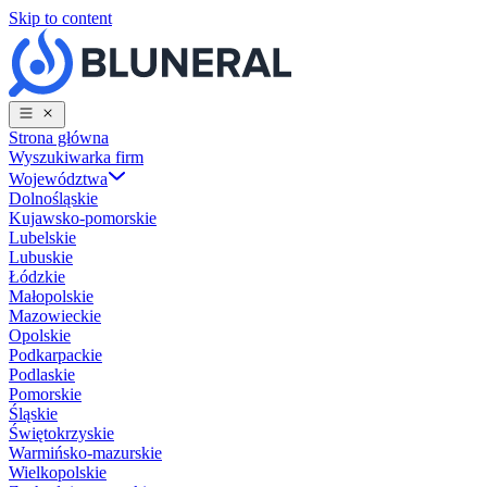
Skip to content
Strona główna
Wyszukiwarka firm
Województwa
Dolnośląskie
Kujawsko-pomorskie
Lubelskie
Lubuskie
Łódzkie
Małopolskie
Mazowieckie
Opolskie
Podkarpackie
Podlaskie
Pomorskie
Śląskie
Świętokrzyskie
Warmińsko-mazurskie
Wielkopolskie