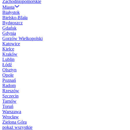
Zachodniopomorskie
Miasta
Białystok
Bielsko-BIała
Bydgoszcz
Gdańsk
Gdynia
Gorzów Wielkopolski
Katowice
Kielce
Kraków
Lublin
Łódź
Olsztyn
Opole
Poznań
Radom
Rzeszów
Szczecin
Tarnów
Toruń
Warszawa
Wrocław
Zielona Góra
pokaż wszystkie