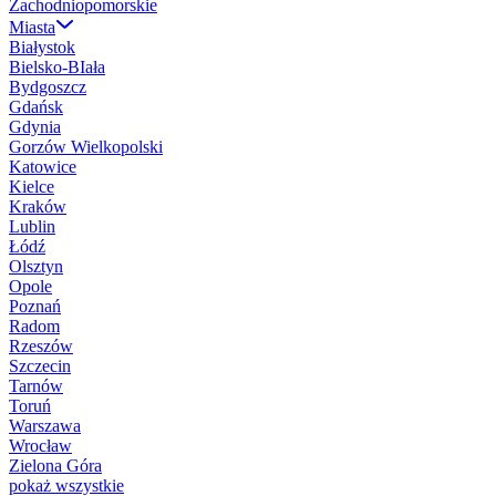
Zachodniopomorskie
Miasta
Białystok
Bielsko-BIała
Bydgoszcz
Gdańsk
Gdynia
Gorzów Wielkopolski
Katowice
Kielce
Kraków
Lublin
Łódź
Olsztyn
Opole
Poznań
Radom
Rzeszów
Szczecin
Tarnów
Toruń
Warszawa
Wrocław
Zielona Góra
pokaż wszystkie