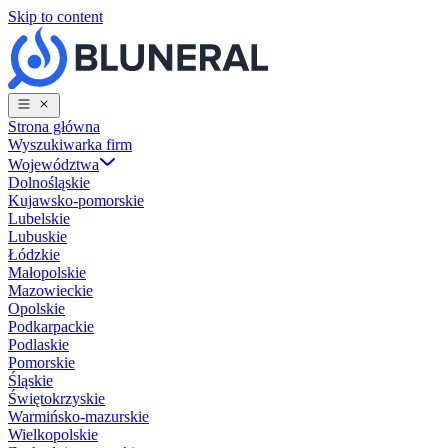
Skip to content
Strona główna
Wyszukiwarka firm
Województwa
Dolnośląskie
Kujawsko-pomorskie
Lubelskie
Lubuskie
Łódzkie
Małopolskie
Mazowieckie
Opolskie
Podkarpackie
Podlaskie
Pomorskie
Śląskie
Świętokrzyskie
Warmińsko-mazurskie
Wielkopolskie