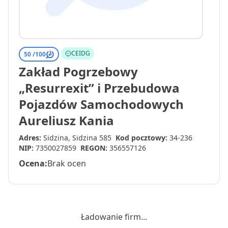
CEIDG
50 /
100
Zakład Pogrzebowy
„Resurrexit” i Przebudowa
Pojazdów Samochodowych
Aureliusz Kania
Adres:
Sidzina, Sidzina 585
Kod pocztowy:
34-236
NIP:
7350027859
REGON:
356557126
Ocena:
Brak ocen
Ładowanie firm...