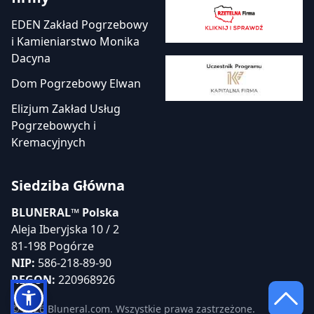
EDEN Zakład Pogrzebowy
i Kamieniarstwo Monika
Dacyna
Dom Pogrzebowy Elwan
Elizjum Zakład Usług
Pogrzebowych i
Kremacyjnych
Siedziba Główna
BLUNERAL™ Polska
Aleja Iberyjska 10 / 2
81-198 Pogórze
NIP:
586-218-89-90
REGON:
220968926
© 2026 Bluneral.com. Wszystkie prawa zastrzeżone.