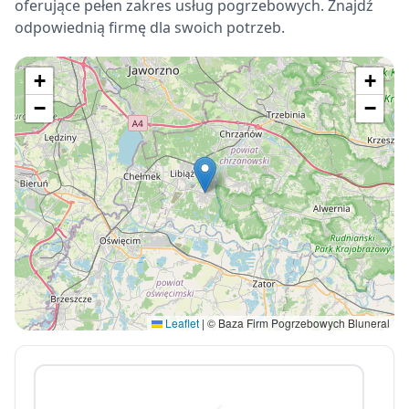
oferujące pełen zakres usług pogrzebowych. Znajdź
odpowiednią firmę dla swoich potrzeb.
+
+
−
−
Leaflet
|
© Baza Firm Pogrzebowych Bluneral