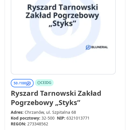
CEIDG
50 /
100
Ryszard Tarnowski Zakład
Pogrzebowy „Styks”
Adres:
Chrzanów, ul. Szpitalna 68
Kod pocztowy:
32-500
NIP:
6321013771
REGON:
273348562