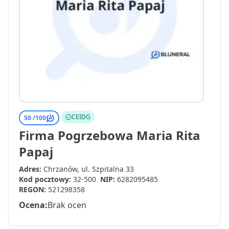
CEIDG
50 /
100
Firma Pogrzebowa Maria Rita
Papaj
Adres:
Chrzanów, ul. Szpitalna 33
Kod pocztowy:
32-500
NIP:
6282095485
REGON:
521298358
Ocena:
Brak ocen