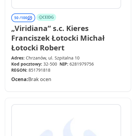
CEIDG
50 /
100
„Viridiana” s.c. Kieres
Franciszek Łotocki Michał
Łotocki Robert
Adres:
Chrzanów, ul. Szpitalna 10
Kod pocztowy:
32-500
NIP:
6281979756
REGON:
851791818
Ocena:
Brak ocen