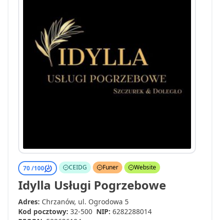
CEIDG
Funer
Website
70 /
100
Idylla Usługi Pogrzebowe
Adres:
Chrzanów, ul. Ogrodowa 5
Kod pocztowy:
32-500
NIP:
6282288014