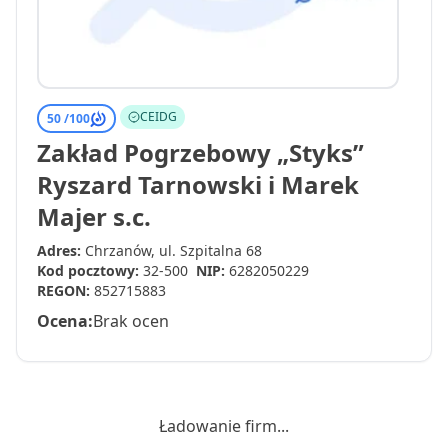
CEIDG
50 /
100
Zakład Pogrzebowy „Styks”
Ryszard Tarnowski i Marek
Majer s.c.
Adres:
Chrzanów, ul. Szpitalna 68
Kod pocztowy:
32-500
NIP:
6282050229
REGON:
852715883
Ocena:
Brak ocen
Ładowanie firm...