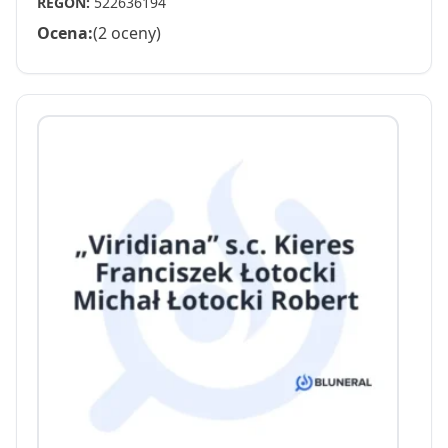
REGON:
522636194
Ocena:
(2 oceny)