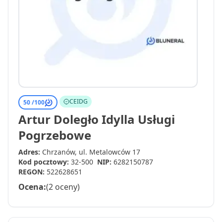
CEIDG
50 /
100
Artur Doległo Idylla Usługi
Pogrzebowe
Adres:
Chrzanów, ul. Metalowców 17
Kod pocztowy:
32-500
NIP:
6282150787
REGON:
522628651
Ocena:
(2 oceny)