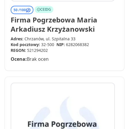
CEIDG
50 /
100
Firma Pogrzebowa Maria
Arkadiusz Krzyżanowski
Adres:
Chrzanów, ul. Szpitalna 33
Kod pocztowy:
32-500
NIP:
6282068382
REGON:
521294202
Ocena:
Brak ocen