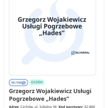
CEIDG
50 /
100
Grzegorz Wojakiewicz Usługi
Pogrzebowe „Hades”
Adres:
Czchów, ul. Szkolna 36
Kod pocztowy:
32-860