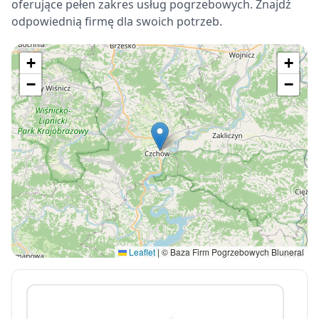
oferujące pełen zakres usług pogrzebowych. Znajdź
odpowiednią firmę dla swoich potrzeb.
+
+
−
−
Leaflet
|
© Baza Firm Pogrzebowych Bluneral