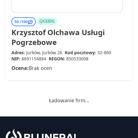
CEIDG
50 /
100
Krzysztof Olchawa Usługi
Pogrzebowe
Adres:
Jurków, Jurków 26
Kod pocztowy:
32-860
NIP:
8691154884
REGON:
850533008
Ocena:
Brak ocen
Ładowanie firm...