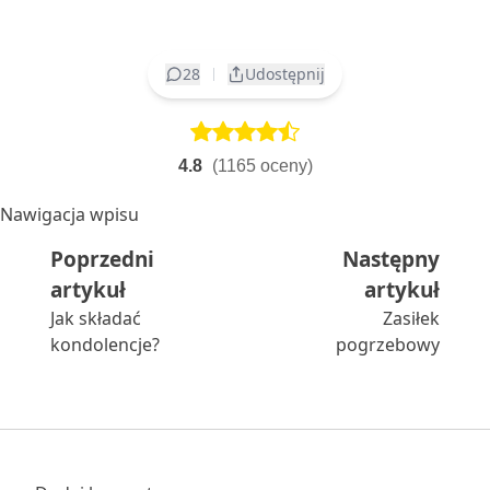
28
Udostępnij
4.8
(1165 oceny)
Nawigacja wpisu
Poprzedni
Następny
Poprzedni artykuł:
Następ
artykuł
artykuł
Jak składać
Zasiłek
kondolencje?
pogrzebowy