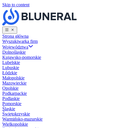
Skip to content
Strona główna
Wyszukiwarka firm
Województwa
Dolnośląskie
Kujawsko-pomorskie
Lubelskie
Lubuskie
Łódzkie
Małopolskie
Mazowieckie
Opolskie
Podkarpackie
Podlaskie
Pomorskie
Śląskie
Świętokrzyskie
Warmińsko-mazurskie
Wielkopolskie