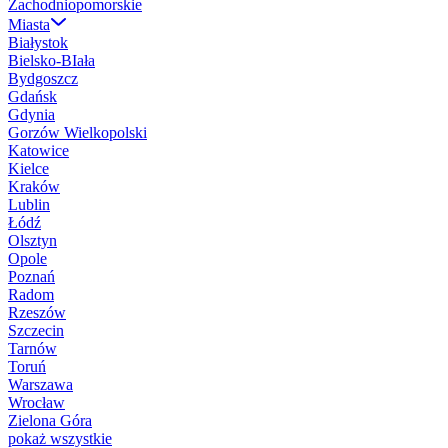
Zachodniopomorskie
Miasta
Białystok
Bielsko-BIała
Bydgoszcz
Gdańsk
Gdynia
Gorzów Wielkopolski
Katowice
Kielce
Kraków
Lublin
Łódź
Olsztyn
Opole
Poznań
Radom
Rzeszów
Szczecin
Tarnów
Toruń
Warszawa
Wrocław
Zielona Góra
pokaż wszystkie