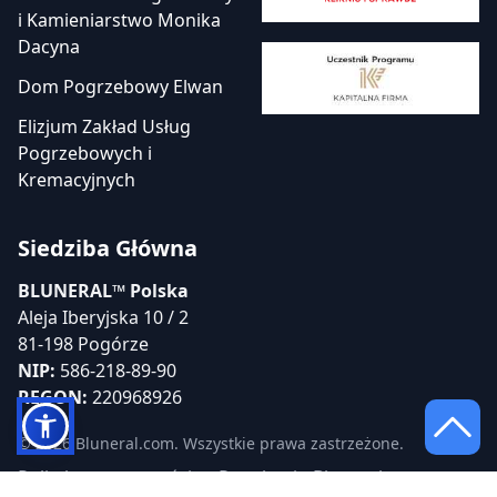
i Kamieniarstwo Monika
Dacyna
Dom Pogrzebowy Elwan
Elizjum Zakład Usług
Pogrzebowych i
Kremacyjnych
Siedziba Główna
BLUNERAL™ Polska
Aleja Iberyjska 10 / 2
81-198 Pogórze
NIP:
586-218-89-90
REGON:
220968926
© 2026 Bluneral.com. Wszystkie prawa zastrzeżone.
Polityka prywatności
Regulamin Bluneral