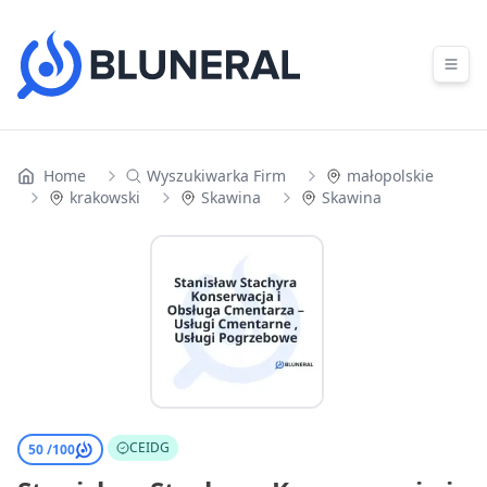
Skip to content
Home
Wyszukiwarka Firm
małopolskie
krakowski
Skawina
Skawina
CEIDG
50 /
100