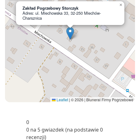
×
Zakład Pogrzebowy Storczyk
Adres: ul. Miechowska 33, 32-250 Miechów-
Charsznica
Leaflet
|
© 2026 | Bluneral Firmy Pogrzebowe
0
0 na 5 gwiazdek (na podstawie 0
recenzji)