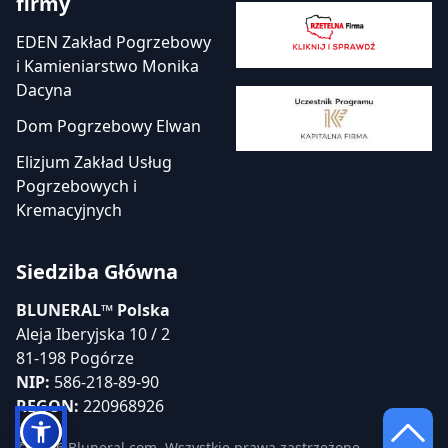
firmy
EDEN Zakład Pogrzebowy
i Kamieniarstwo Monika
Dacyna
Dom Pogrzebowy Elwan
Elizjum Zakład Usług
Pogrzebowych i
Kremacyjnych
Siedziba Główna
BLUNERAL™ Polska
Aleja Iberyjska 10 / 2
81-198 Pogórze
NIP:
586-218-89-90
REGON:
220968926
© 2026 Bluneral.com. Wszystkie prawa zastrzeżone.