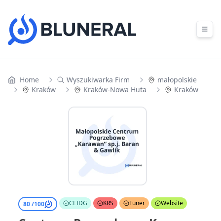
Skip to content
Home
Wyszukiwarka Firm
małopolskie
Kraków
Kraków-Nowa Huta
Kraków
CEIDG
KRS
Funer
Website
80 /
100