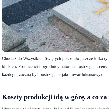
Chociaż do Wszystkich Świętych pozostało jeszcze kilka tygo
bliskich. Producenci i ogrodnicy natomiast ostrzegają: ce
każdego, zaczną być postrzegane jako towar luksusowy?
Koszty produkcji idą w górę, a co z
Wzrost cen to niestety trend, który od kilku lat wyraźnie 