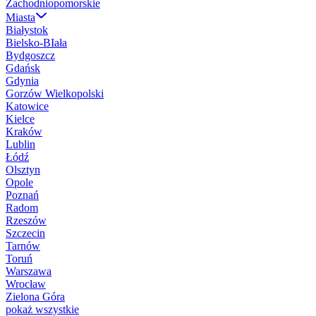
Zachodniopomorskie
Miasta
Białystok
Bielsko-BIała
Bydgoszcz
Gdańsk
Gdynia
Gorzów Wielkopolski
Katowice
Kielce
Kraków
Lublin
Łódź
Olsztyn
Opole
Poznań
Radom
Rzeszów
Szczecin
Tarnów
Toruń
Warszawa
Wrocław
Zielona Góra
pokaż wszystkie