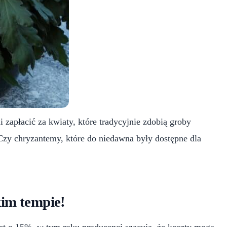
 zapłacić za kwiaty, które tradycyjnie zdobią groby
 Czy chryzantemy, które do niedawna były dostępne dla
kim tempie!
wet o 15%, w tym roku producenci szacują, że koszty mogą