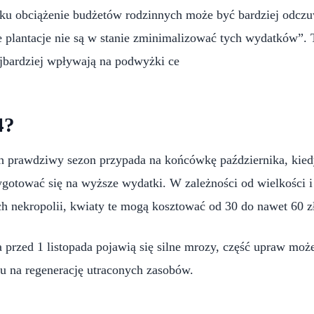
ku obciążenie budżetów rodzinnych może być bardziej odczuw
 plantacje nie są w stanie zminimalizować tych wydatków”. T
bardziej wpływają na podwyżki ce
4?
h prawdziwy sezon przypada na końcówkę października, kiedy
gotować się na wyższe wydatki. W zależności od wielkości i 
h nekropolii, kwiaty te mogą kosztować od 30 do nawet 60 zł
a przed 1 listopada pojawią się silne mrozy, część upraw moż
su na regenerację utraconych zasobów.