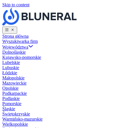
Skip to content
Strona główna
Wyszukiwarka firm
Województwa
Dolnośląskie
Kujawsko-pomorskie
Lubelskie
Lubuskie
Łódzkie
Małopolskie
Mazowieckie
Opolskie
Podkarpackie
Podlaskie
Pomorskie
Śląskie
Świętokrzyskie
Warmińsko-mazurskie
Wielkopolskie