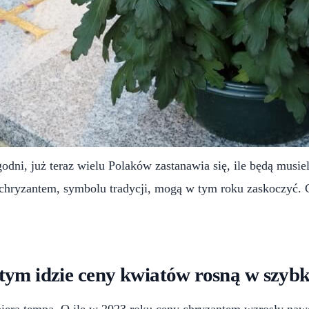
dni, już teraz wielu Polaków zastanawia się, ile będą musieli
ny chryzantem, symbolu tradycji, mogą w tym roku zaskoczyć.
a tym idzie ceny kwiatów rosną w szyb
nabiera tempa. O ile w 2023 roku ceny chryzantem wzrosły na