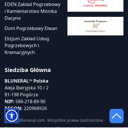
EDEN Zakład Pogrzebowy
i Kamieniarstwo Monika
Dacyna
Dom Pogrzebowy Elwan
Elizjum Zakład Usług
Pogrzebowych i
Kremacyjnych
Siedziba Główna
BLUNERAL™ Polska
Aleja Iberyjska 10 / 2
81-198 Pogórze
NIP:
586-218-89-90
REGON:
220968926
© 2026 Bluneral.com. Wszystkie prawa zastrzeżone.