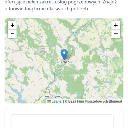
oferujące pełen zakres usług pogrzebowych. Znajdź
odpowiednią firmę dla swoich potrzeb.
+
+
−
−
Leaflet
|
© Baza Firm Pogrzebowych Bluneral