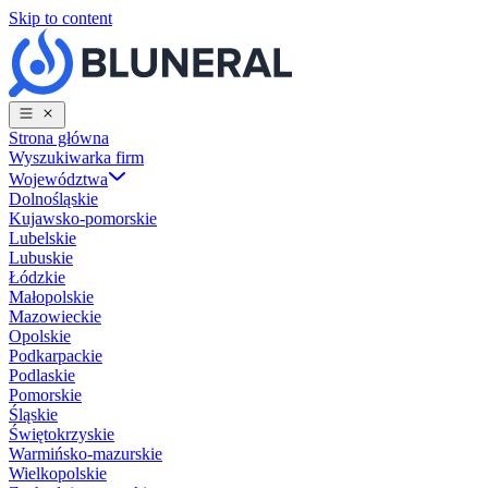
Skip to content
Strona główna
Wyszukiwarka firm
Województwa
Dolnośląskie
Kujawsko-pomorskie
Lubelskie
Lubuskie
Łódzkie
Małopolskie
Mazowieckie
Opolskie
Podkarpackie
Podlaskie
Pomorskie
Śląskie
Świętokrzyskie
Warmińsko-mazurskie
Wielkopolskie