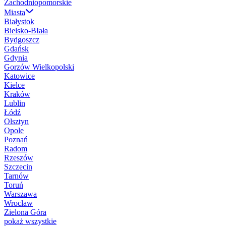
Zachodniopomorskie
Miasta
Białystok
Bielsko-BIała
Bydgoszcz
Gdańsk
Gdynia
Gorzów Wielkopolski
Katowice
Kielce
Kraków
Lublin
Łódź
Olsztyn
Opole
Poznań
Radom
Rzeszów
Szczecin
Tarnów
Toruń
Warszawa
Wrocław
Zielona Góra
pokaż wszystkie