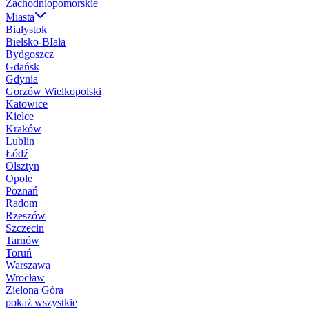
Zachodniopomorskie
Miasta
Białystok
Bielsko-BIała
Bydgoszcz
Gdańsk
Gdynia
Gorzów Wielkopolski
Katowice
Kielce
Kraków
Lublin
Łódź
Olsztyn
Opole
Poznań
Radom
Rzeszów
Szczecin
Tarnów
Toruń
Warszawa
Wrocław
Zielona Góra
pokaż wszystkie