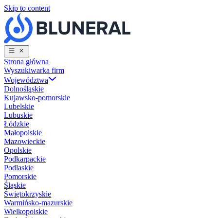
Skip to content
Strona główna
Wyszukiwarka firm
Województwa
Dolnośląskie
Kujawsko-pomorskie
Lubelskie
Lubuskie
Łódzkie
Małopolskie
Mazowieckie
Opolskie
Podkarpackie
Podlaskie
Pomorskie
Śląskie
Świętokrzyskie
Warmińsko-mazurskie
Wielkopolskie