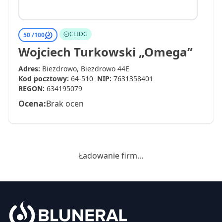
CEIDG
50 /
100
Wojciech Turkowski „Omega”
Adres:
Biezdrowo, Biezdrowo 44E
Kod pocztowy:
64-510
NIP:
7631358401
REGON:
634195079
Ocena:
Brak ocen
Ładowanie firm...