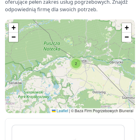
oferujące pełen zakres usług pogrzebowych. Znajdź
odpowiednią firmę dla swoich potrzeb.
+
+
−
−
2
Leaflet
|
© Baza Firm Pogrzebowych Bluneral