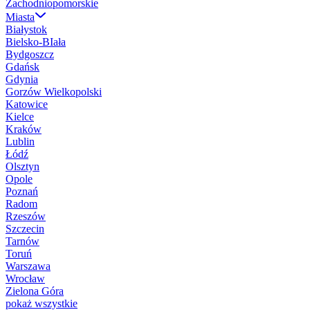
Zachodniopomorskie
Miasta
Białystok
Bielsko-BIała
Bydgoszcz
Gdańsk
Gdynia
Gorzów Wielkopolski
Katowice
Kielce
Kraków
Lublin
Łódź
Olsztyn
Opole
Poznań
Radom
Rzeszów
Szczecin
Tarnów
Toruń
Warszawa
Wrocław
Zielona Góra
pokaż wszystkie