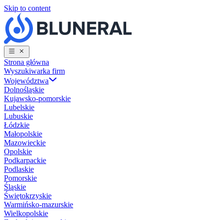
Skip to content
Strona główna
Wyszukiwarka firm
Województwa
Dolnośląskie
Kujawsko-pomorskie
Lubelskie
Lubuskie
Łódzkie
Małopolskie
Mazowieckie
Opolskie
Podkarpackie
Podlaskie
Pomorskie
Śląskie
Świętokrzyskie
Warmińsko-mazurskie
Wielkopolskie