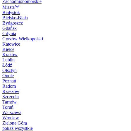
Zachodniopomorskie
Miasta
Białystok
Bielsko-BIała
Bydgoszcz
Gdańsk
Gdynia
Gorzów Wielkopolski
Katowice
Kielce
Kraków
Lublin
Łódź
Olsztyn
Opole
Poznań
Radom
Rzeszów
Szczecin
Tarnów
Toruń
Warszawa
Wrocław
Zielona Góra
pokaż wszystkie