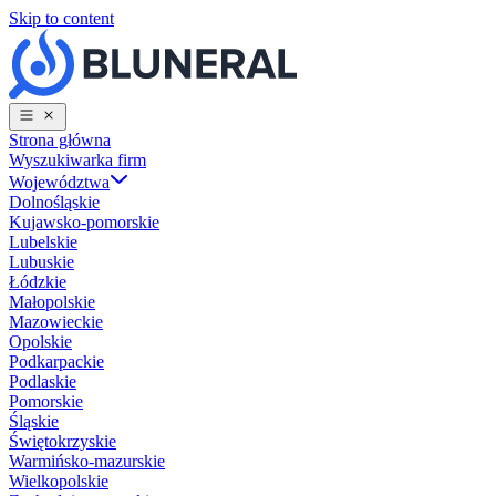
Skip to content
Strona główna
Wyszukiwarka firm
Województwa
Dolnośląskie
Kujawsko-pomorskie
Lubelskie
Lubuskie
Łódzkie
Małopolskie
Mazowieckie
Opolskie
Podkarpackie
Podlaskie
Pomorskie
Śląskie
Świętokrzyskie
Warmińsko-mazurskie
Wielkopolskie