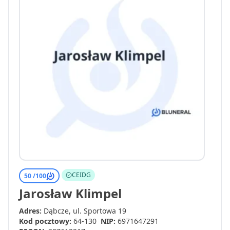
CEIDG
50 /
100
Jarosław Klimpel
Adres:
Dąbcze, ul. Sportowa 19
Kod pocztowy:
64-130
NIP:
6971647291