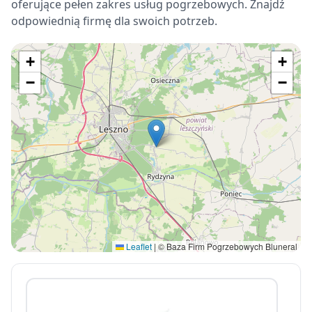
oferujące pełen zakres usług pogrzebowych. Znajdź
odpowiednią firmę dla swoich potrzeb.
+
+
−
−
Leaflet
|
© Baza Firm Pogrzebowych Bluneral