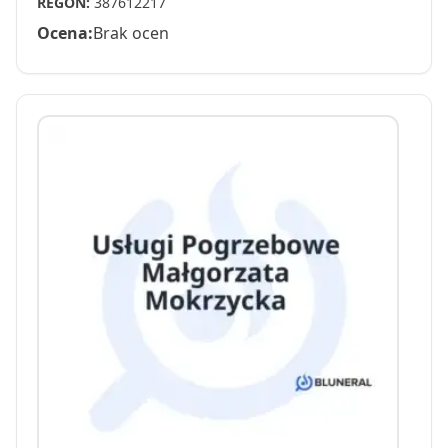
REGON:
387612217
Ocena:
Brak ocen