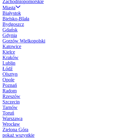
Zachodniopomorskie
Miasta
Białystok
Bielsko-BIała
Bydgoszcz
Gdańsk
Gdynia
Gorzów Wielkopolski
Katowice
Kielce
Kraków
Lublin
Łódź
Olsztyn
Opole
Poznań
Radom
Rzeszów
Szczecin
Tarnów
Toruń
Warszawa
Wrocław
Zielona Góra
pokaż wszystkie