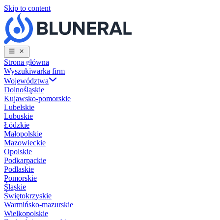
Skip to content
Strona główna
Wyszukiwarka firm
Województwa
Dolnośląskie
Kujawsko-pomorskie
Lubelskie
Lubuskie
Łódzkie
Małopolskie
Mazowieckie
Opolskie
Podkarpackie
Podlaskie
Pomorskie
Śląskie
Świętokrzyskie
Warmińsko-mazurskie
Wielkopolskie