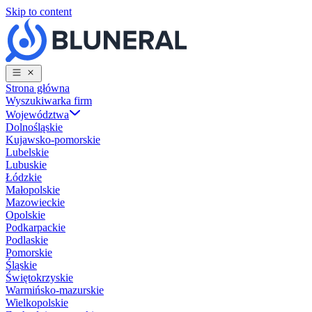
Skip to content
Strona główna
Wyszukiwarka firm
Województwa
Dolnośląskie
Kujawsko-pomorskie
Lubelskie
Lubuskie
Łódzkie
Małopolskie
Mazowieckie
Opolskie
Podkarpackie
Podlaskie
Pomorskie
Śląskie
Świętokrzyskie
Warmińsko-mazurskie
Wielkopolskie