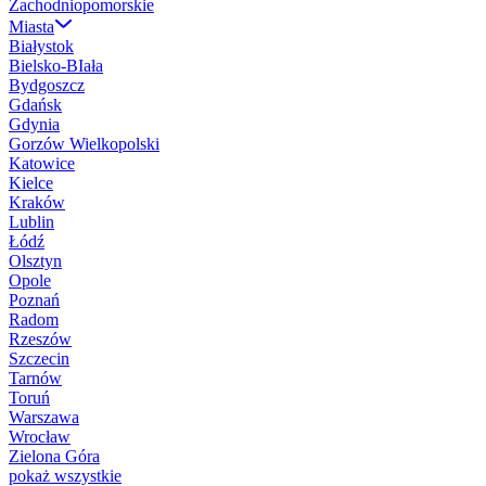
Zachodniopomorskie
Miasta
Białystok
Bielsko-BIała
Bydgoszcz
Gdańsk
Gdynia
Gorzów Wielkopolski
Katowice
Kielce
Kraków
Lublin
Łódź
Olsztyn
Opole
Poznań
Radom
Rzeszów
Szczecin
Tarnów
Toruń
Warszawa
Wrocław
Zielona Góra
pokaż wszystkie