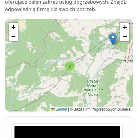
oferujące pełen zakres usług pogrzebowych. Znajdź
odpowiednią firmę dla swoich potrzeb.
+
+
−
−
2
Leaflet
|
© Baza Firm Pogrzebowych Bluneral