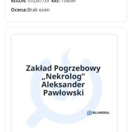
REGON:
570247733
KRS:
154099
Ocena:
Brak ocen