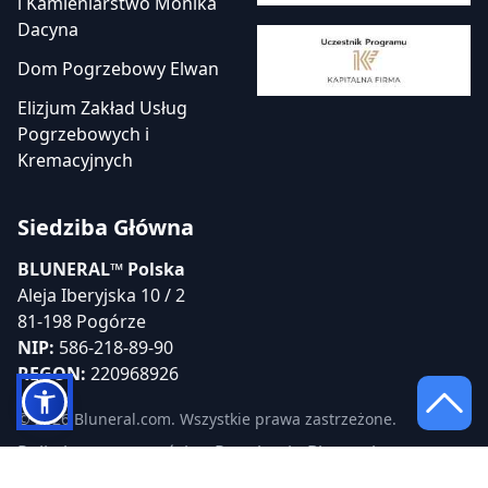
i Kamieniarstwo Monika
Dacyna
Dom Pogrzebowy Elwan
Elizjum Zakład Usług
Pogrzebowych i
Kremacyjnych
Siedziba Główna
BLUNERAL™ Polska
Aleja Iberyjska 10 / 2
81-198 Pogórze
NIP:
586-218-89-90
REGON:
220968926
© 2026 Bluneral.com. Wszystkie prawa zastrzeżone.
Polityka prywatności
Regulamin Bluneral