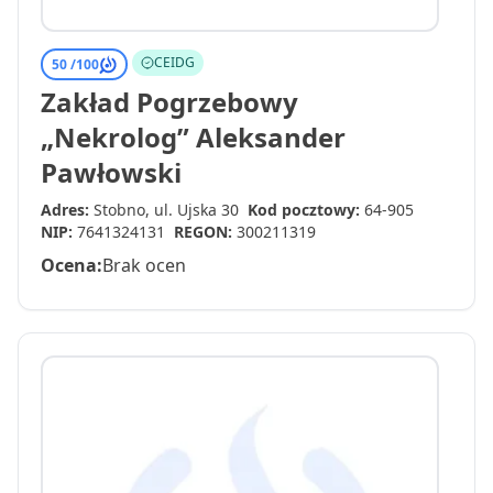
CEIDG
50 /
100
Zakład Pogrzebowy
„Nekrolog” Aleksander
Pawłowski
Adres:
Stobno, ul. Ujska 30
Kod pocztowy:
64-905
NIP:
7641324131
REGON:
300211319
Ocena:
Brak ocen