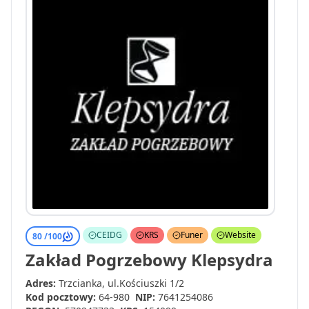
CEIDG
KRS
Funer
Website
80 /
100
Zakład Pogrzebowy Klepsydra
Adres:
Trzcianka, ul.Kościuszki 1/2
Kod pocztowy:
64-980
NIP:
7641254086