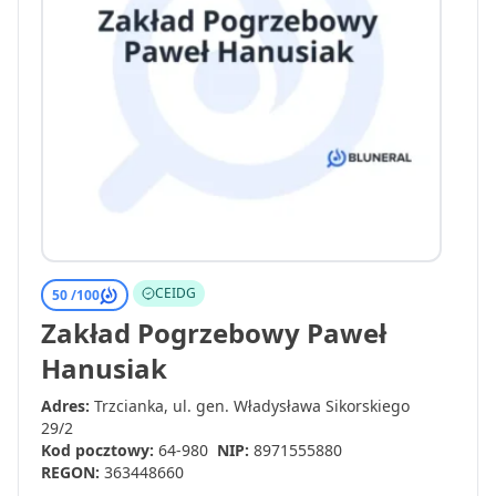
CEIDG
50 /
100
Zakład Pogrzebowy Paweł
Hanusiak
Adres:
Trzcianka, ul. gen. Władysława Sikorskiego
29/2
Kod pocztowy:
64-980
NIP:
8971555880
REGON:
363448660