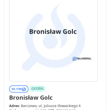
CEIDG
50 /
100
Bronisław Golc
Adres:
Barczewo, ul. Juliusza Słowackiego 4