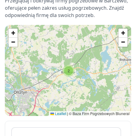
Przeglądaj i odkrywaj firmy pogrzebowe w Barczewo,
oferujące pełen zakres usług pogrzebowych. Znajdź
odpowiednią firmę dla swoich potrzeb.
+
+
−
−
2
Leaflet
|
© Baza Firm Pogrzebowych Bluneral