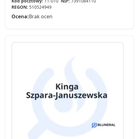
Kod pocztowy:
11-010
NIP:
7391084110
REGON:
510524949
Ocena:
Brak ocen