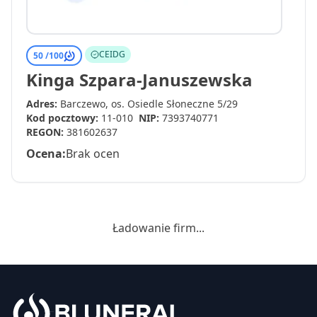
CEIDG
50 /
100
Kinga Szpara-Januszewska
Adres:
Barczewo, os. Osiedle Słoneczne 5/29
Kod pocztowy:
11-010
NIP:
7393740771
REGON:
381602637
Ocena:
Brak ocen
Ładowanie firm...