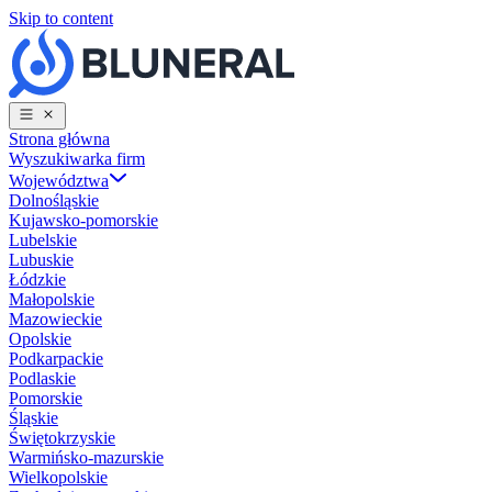
Skip to content
Strona główna
Wyszukiwarka firm
Województwa
Dolnośląskie
Kujawsko-pomorskie
Lubelskie
Lubuskie
Łódzkie
Małopolskie
Mazowieckie
Opolskie
Podkarpackie
Podlaskie
Pomorskie
Śląskie
Świętokrzyskie
Warmińsko-mazurskie
Wielkopolskie