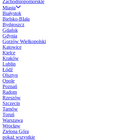
Zachodniopomorskie
Miasta
Białystok
Bielsko-BIała
Bydgoszcz
Gdańsk
Gdynia
Gorzów Wielkopolski
Katowice
Kielce
Kraków
Lublin
Łódź
Olsztyn
Opole
Poznań
Radom
Rzeszów
Szczecin
Tarnów
Toruń
Warszawa
Wrocław
Zielona Góra
pokaż wszystkie