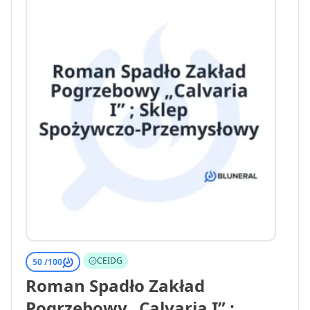
CEIDG
50 /
100
Roman Spadło Zakład
Pogrzebowy „Calvaria I” ;