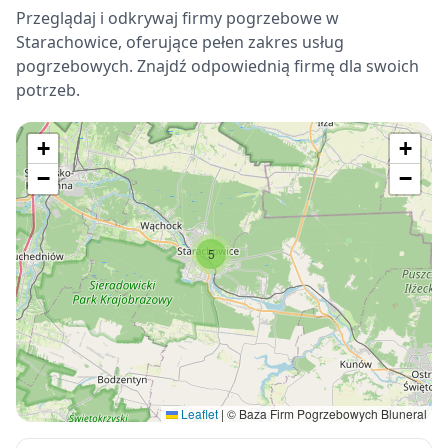
Przeglądaj i odkrywaj firmy pogrzebowe w
Starachowice, oferujące pełen zakres usług
pogrzebowych. Znajdź odpowiednią firmę dla swoich
potrzeb.
+
+
−
−
5
Leaflet
|
© Baza Firm Pogrzebowych Bluneral