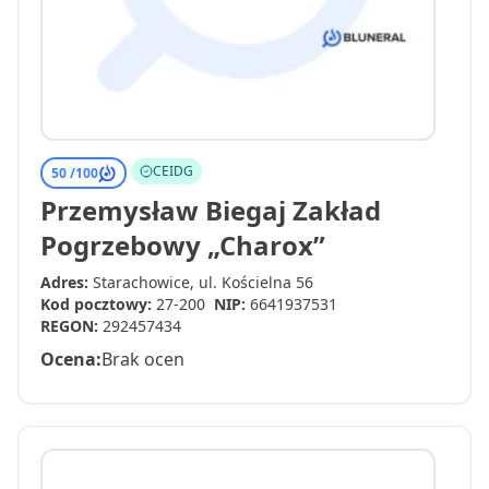
CEIDG
50 /
100
Przemysław Biegaj Zakład
Pogrzebowy „Charox”
Adres:
Starachowice, ul. Kościelna 56
Kod pocztowy:
27-200
NIP:
6641937531
REGON:
292457434
Ocena:
Brak ocen