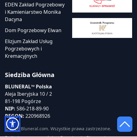
EDEN Zakład Pogrzebowy
i Kamieniarstwo Monika
Dacyna
Dom Pogrzebowy Elwan
Elizjum Zakład Usług
Pogrzebowych i
Kremacyjnych
Siedziba Główna
BLUNERAL™ Polska
Aleja Iberyjska 10 / 2
81-198 Pogórze
NIP:
586-218-89-90
REGON:
220968926
© 2026 Bluneral.com. Wszystkie prawa zastrzeżone.