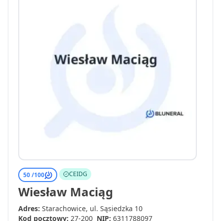
CEIDG
50 /
100
Wiesław Maciąg
Adres:
Starachowice, ul. Sąsiedzka 10
Kod pocztowy:
27-200
NIP:
6311788097