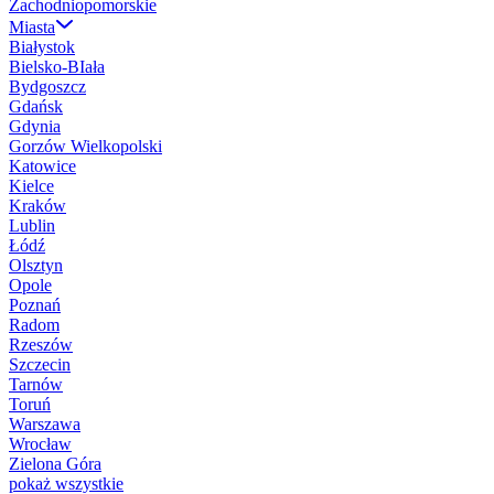
Zachodniopomorskie
Miasta
Białystok
Bielsko-BIała
Bydgoszcz
Gdańsk
Gdynia
Gorzów Wielkopolski
Katowice
Kielce
Kraków
Lublin
Łódź
Olsztyn
Opole
Poznań
Radom
Rzeszów
Szczecin
Tarnów
Toruń
Warszawa
Wrocław
Zielona Góra
pokaż wszystkie