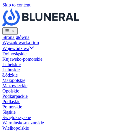
Skip to content
Strona główna
Wyszukiwarka firm
Województwa
Dolnośląskie
Kujawsko-pomorskie
Lubelskie
Lubuskie
Łódzkie
Małopolskie
Mazowieckie
Opolskie
Podkarpackie
Podlaskie
Pomorskie
Śląskie
Świętokrzyskie
Warmińsko-mazurskie
Wielkopolskie