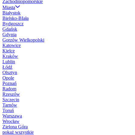
Zachodniopomorskie
Miasta
Białystok
Bielsko-BIała
Bydgoszcz
Gdańsk
Gdynia
Gorzów Wielkopolski
Katowice
Kielce
Kraków
Lublin
Łódź
Olsztyn
Opole
Poznań
Radom
Rzeszów
Szczecin
Tarnów
Toruń
Warszawa
Wrocław
Zielona Góra
pokaż wszystkie