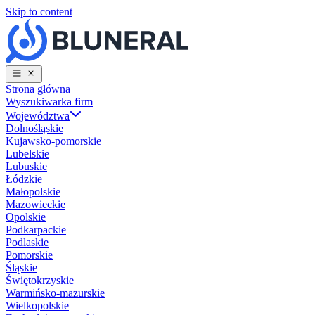
Skip to content
Strona główna
Wyszukiwarka firm
Województwa
Dolnośląskie
Kujawsko-pomorskie
Lubelskie
Lubuskie
Łódzkie
Małopolskie
Mazowieckie
Opolskie
Podkarpackie
Podlaskie
Pomorskie
Śląskie
Świętokrzyskie
Warmińsko-mazurskie
Wielkopolskie